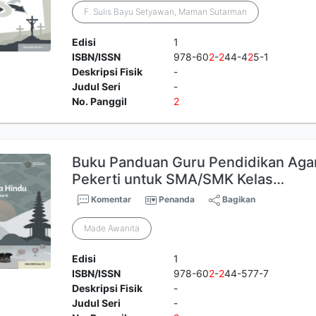
F. Sulis Bayu Setyawan, Maman Sutarman
Edisi
1
ISBN/ISSN
978-60
2
-
2
44-4
2
5-1
Deskripsi Fisik
-
Judul Seri
-
No. Panggil
2
Buku Panduan Guru Pendidikan Aga
Pekerti untuk SMA/SMK Kelas…
Komentar
Penanda
Bagikan
Made Awanita
Edisi
1
ISBN/ISSN
978-60
2
-
2
44-577-7
Deskripsi Fisik
-
Judul Seri
-