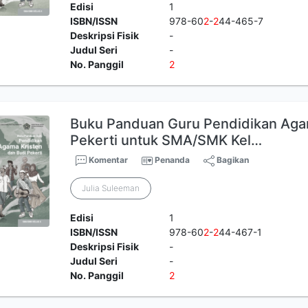
Edisi
1
ISBN/ISSN
978-60
2
-
2
44-465-7
Deskripsi Fisik
-
Judul Seri
-
No. Panggil
2
Buku Panduan Guru Pendidikan Agam
Pekerti untuk SMA/SMK Kel…
Komentar
Penanda
Bagikan
Julia Suleeman
Edisi
1
ISBN/ISSN
978-60
2
-
2
44-467-1
Deskripsi Fisik
-
Judul Seri
-
No. Panggil
2