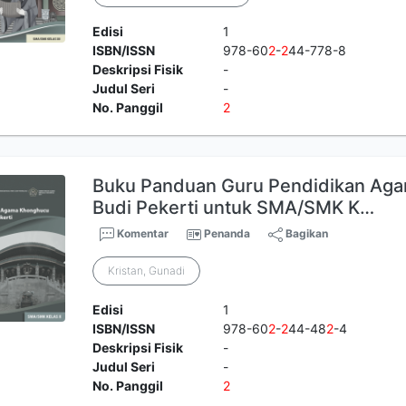
Edisi
1
ISBN/ISSN
978-60
2
-
2
44-778-8
Deskripsi Fisik
-
Judul Seri
-
No. Panggil
2
Buku Panduan Guru Pendidikan Ag
Budi Pekerti untuk SMA/SMK K…
Komentar
Penanda
Bagikan
Kristan, Gunadi
Edisi
1
ISBN/ISSN
978-60
2
-
2
44-48
2
-4
Deskripsi Fisik
-
Judul Seri
-
No. Panggil
2