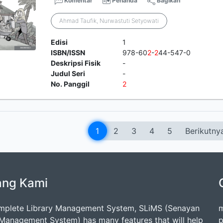
Komentar
Penanda
Bagikan
Ahmad Taufik, Nurwastuti Setyowati
Edisi
1
ISBN/ISSN
978-60
2
-
2
44-547-0
Deskripsi Fisik
-
Judul Seri
-
No. Panggil
2
1
2
3
4
5
Berikutny
ang Kami
mplete Library Management System, SLiMS (Senayan
m
 Management System) has many features that will help
p