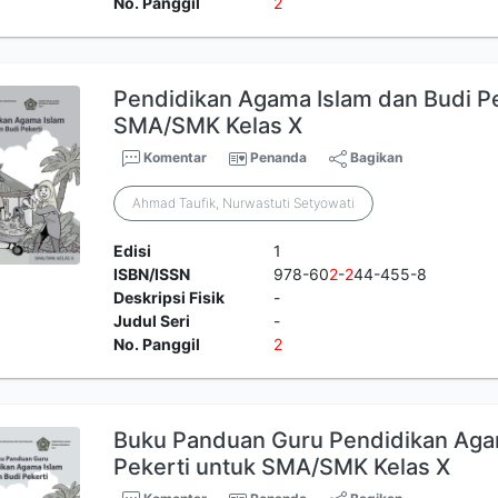
No. Panggil
2
Pendidikan Agama Islam dan Budi Pe
SMA/SMK Kelas X
Komentar
Penanda
Bagikan
Ahmad Taufik, Nurwastuti Setyowati
Edisi
1
ISBN/ISSN
978-60
2
-
2
44-455-8
Deskripsi Fisik
-
Judul Seri
-
No. Panggil
2
Buku Panduan Guru Pendidikan Aga
Pekerti untuk SMA/SMK Kelas X