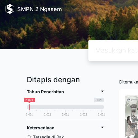
SMPN 2 Ngasem
Ditapis dengan
Ditemuk
Tahun Penerbitan
2 021
2 021
2 021
2 021
2 021
2 021
2 021
Ketersediaan
Tersedia di Rak