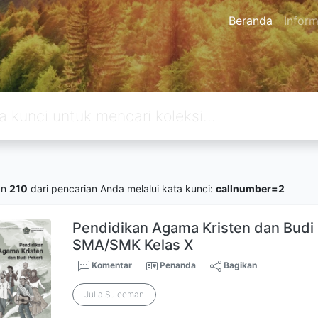
Beranda
Inform
an
210
dari pencarian Anda melalui kata kunci:
callnumber=2
Pendidikan Agama Kristen dan Budi 
SMA/SMK Kelas X
Komentar
Penanda
Bagikan
Julia Suleeman