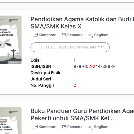
Pendidikan Agama Katolik dan Budi 
SMA/SMK Kelas X
Komentar
Penanda
Bagikan
F. Sulis Bayu Setyawan, Maman Sutarman
Edisi
1
ISBN/ISSN
978-60
2
-
2
44-388-9
Deskripsi Fisik
-
Judul Seri
-
No. Panggil
2
Buku Panduan Guru Pendidikan Agam
Pekerti untuk SMA/SMK Kel…
Komentar
Penanda
Bagikan