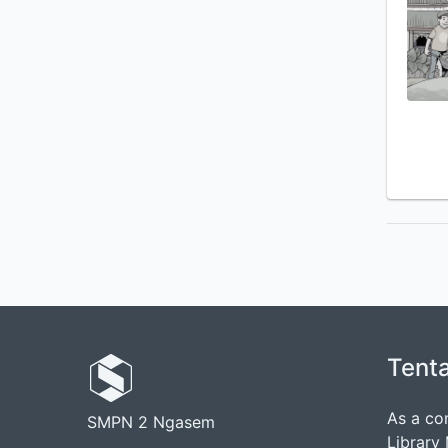
Tent
As a co
SMPN 2 Ngasem
Library