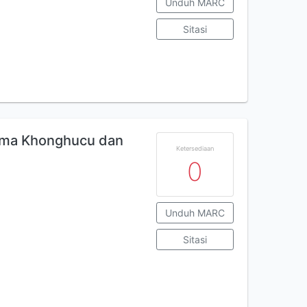
Unduh MARC
Sitasi
ama Khonghucu dan
Ketersediaan
0
Unduh MARC
Sitasi