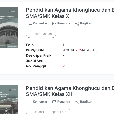
Pendidikan Agama Khonghucu dan Bu
SMA/SMK Kelas X
Komentar
Penanda
Bagikan
Gunadi, Kristan
Edisi
1
ISBN/ISSN
978-60
2
-
2
44-480-0
Deskripsi Fisik
-
Judul Seri
-
No. Panggil
2
Pendidikan Agama Khonghucu dan Bu
SMA/SMK Kelas XII
Komentar
Penanda
Bagikan
Desdiandi Hartopoh, Epih