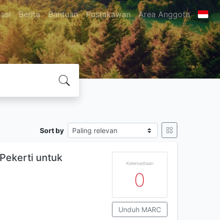
asi
Berita
Bantuan
Pustakawan
Area Anggota
Sort by
Pekerti untuk
Ketersediaan
0
Unduh MARC