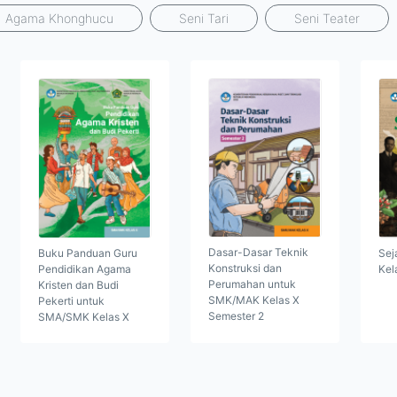
Agama Khonghucu
Seni Tari
Seni Teater
Dasar-Dasar Teknik
Buku Panduan Guru
Sej
Konstruksi dan
Pendidikan Agama
Kel
Perumahan untuk
Kristen dan Budi
SMK/MAK Kelas X
Pekerti untuk
Semester 2
SMA/SMK Kelas X